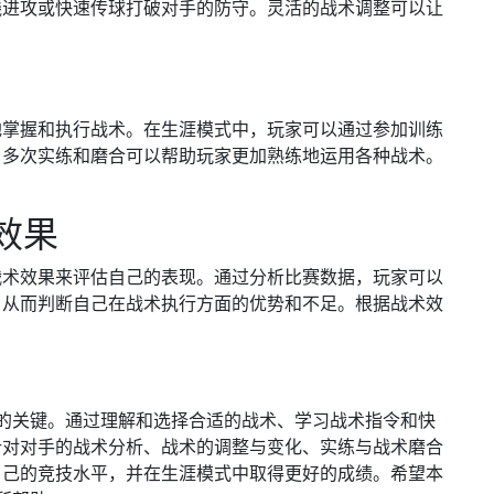
线进攻或快速传球打破对手的防守。灵活的战术调整可以让
地掌握和执行战术。在生涯模式中，玩家可以通过参加训练
。多次实练和磨合可以帮助玩家更加熟练地运用各种战术。
效果
战术效果来评估自己的表现。通过分析比赛数据，玩家可以
，从而判断自己在战术执行方面的优势和不足。根据战术效
胜利的关键。通过理解和选择合适的战术、学习战术指令和快
针对对手的战术分析、战术的调整与变化、实练与战术磨合
自己的竞技水平，并在生涯模式中取得更好的成绩。希望本