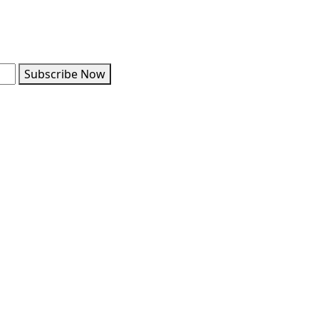
Subscribe Now