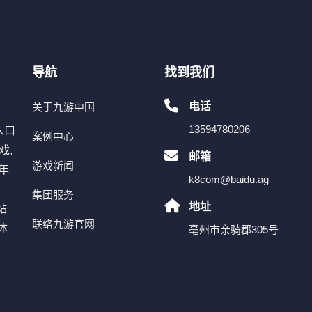
导航
找到我们
电话
关于九游中国
13594780206
入口
案例中心
戏,
邮箱
游戏新闻
年
k8com@baidu.ag
集团服务
地址
站
联络九游官网
体
亳州市亲骑郡305号
。