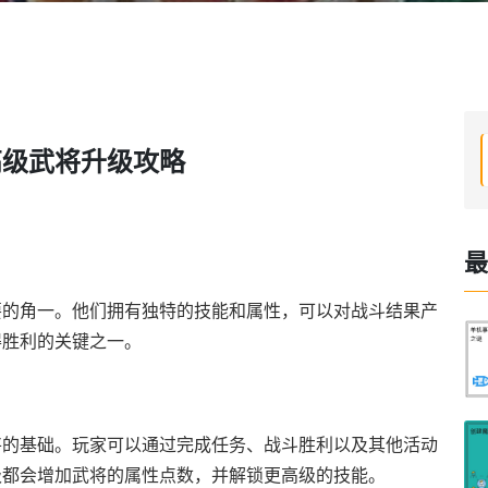
高级武将升级攻略
最
要的角一。他们拥有独特的技能和属性，可以对战斗结果产
得胜利的关键之一。
将的基础。玩家可以通过完成任务、战斗胜利以及其他活动
级都会增加武将的属性点数，并解锁更高级的技能。