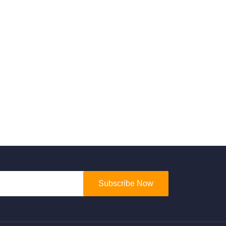
Subscribe Now