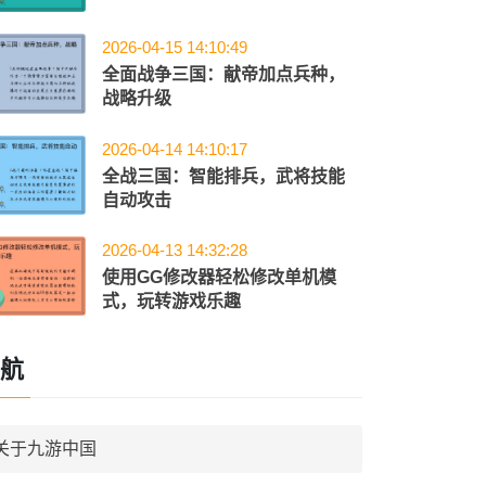
2026-04-15 14:10:49
全面战争三国：献帝加点兵种，
战略升级
2026-04-14 14:10:17
全战三国：智能排兵，武将技能
自动攻击
2026-04-13 14:32:28
使用GG修改器轻松修改单机模
式，玩转游戏乐趣
航
关于九游中国