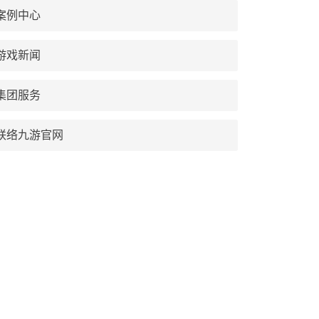
案例中心
游戏新闻
集团服务
联络九游官网