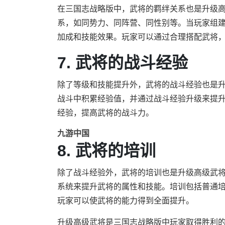
在三国志战略版中，武将的羁绊关系也是升级
系，如同势力、同阵营、同性别等。当玩家组
加成和技能效果。玩家可以通过合理搭配武将
7. 武将的战斗经验
除了等级和技能提升外，武将的战斗经验也是
战斗中积累经验值，并通过战斗经验升级来提
经验，提高武将的战斗力。
九游中国
8. 武将的培训
除了战斗经验外，武将的培训也是升级高级武
系统来提升武将的属性和技能。培训包括普通
玩家可以使武将的能力得到全面提升。
升级高级武将是三国志战略版中玩家取得胜利