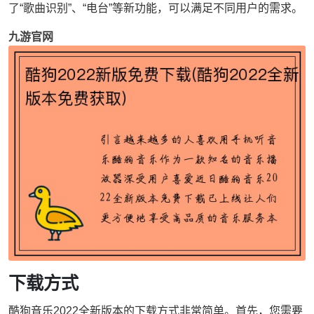
了“歌曲识别”、“电台”等新功能，可以满足不同用户的需求。
九游官网
下载方式
酷狗音乐2022全新版本的下载方式非常简单。首先，您需要