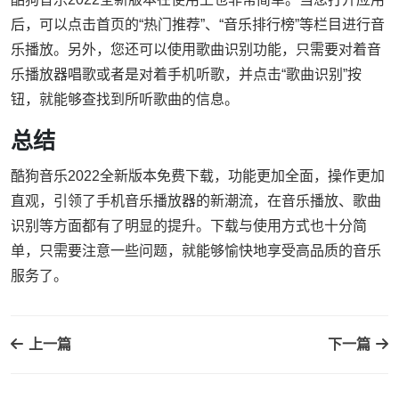
后，可以点击首页的“热门推荐”、“音乐排行榜”等栏目进行音
乐播放。另外，您还可以使用歌曲识别功能，只需要对着音
乐播放器唱歌或者是对着手机听歌，并点击“歌曲识别”按
钮，就能够查找到所听歌曲的信息。
总结
酷狗音乐2022全新版本免费下载，功能更加全面，操作更加
直观，引领了手机音乐播放器的新潮流，在音乐播放、歌曲
识别等方面都有了明显的提升。下载与使用方式也十分简
单，只需要注意一些问题，就能够愉快地享受高品质的音乐
服务了。
上一篇
下一篇