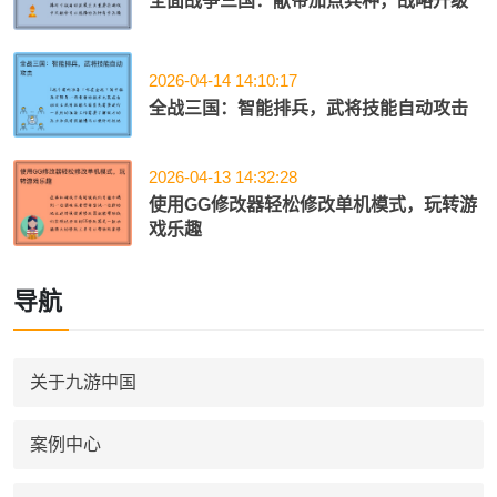
全面战争三国：献帝加点兵种，战略升级
2026-04-14 14:10:17
全战三国：智能排兵，武将技能自动攻击
2026-04-13 14:32:28
使用GG修改器轻松修改单机模式，玩转游
戏乐趣
导航
关于九游中国
案例中心