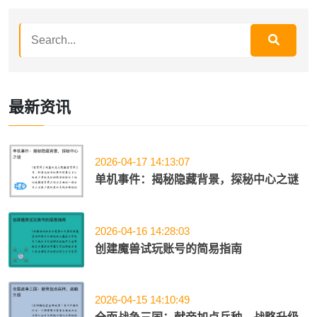
最新资讯
2026-04-17 14:13:07
单机事件：揭秘隐藏背景，探秘中心之谜
2026-04-16 14:28:03
创建魔兽试玩账号的简易指南
2026-04-15 14:10:49