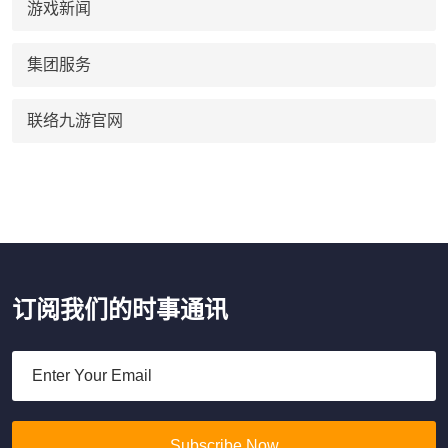
游戏新闻
集团服务
联络九游官网
订阅我们的时事通讯
Subscribe Now