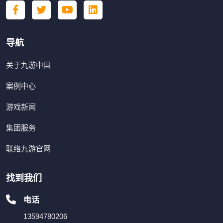
导航
关于九游中国
案例中心
游戏新闻
集团服务
联络九游官网
找到我们
电话
13594780206