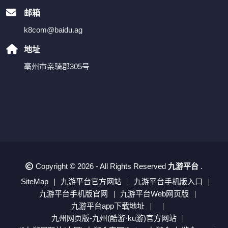
邮箱
k8com@baidu.ag
地址
亳州市亲骑郡305号
Copyright © 2026 - All Rights Reserved
九游平台
.
SiteMap
九游平台官方网站
九游平台手机版入口
九游平台手机版官网
九游平台Web网页版
九游平台app下载地址
九州网页版-九州(酷游·ku游)官方网站