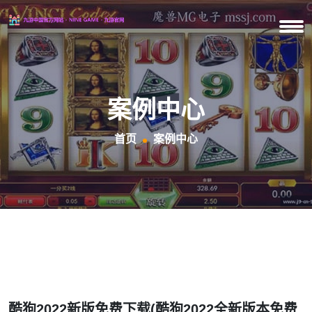
案例中心
首页
案例中心
酷狗2022新版免费下载(酷狗2022全新版本免费