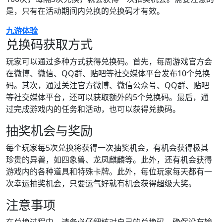
是，只有在活动期间内兑换的兑换码才有效。
九游体验
兑换码获取方式
玩家可以通过多种方式获得兑换码。首先，每周游戏官方会
在微博、微信、QQ群、贴吧等社交媒体平台发布10个兑换
码。其次，通过关注官方微博、微信公众号、QQ群、贴吧
等社交媒体平台，还可以获取额外的5个兑换码。最后，通
过完成游戏内的任务和活动，也可以获得兑换码。
抽奖机会与奖励
每个玩家每5次兑换将获得一次抽奖机会，有机会获得极其
珍贵的异兽，如四象兽、龙凤麒麟等。此外，还有机会获得
游戏内的各种道具和特殊卡牌。此外，每位玩家每天都有一
次幸运抽奖机会，只要运气好就有机会获得超级大奖。
注意事项