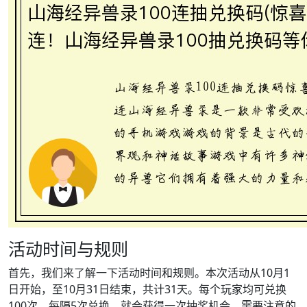
活动时间与规则
首先，我们来了解一下活动时间和规则。本次活动从10月1
日开始，至10月31日结束，共计31天。每个玩家均可兑换
100次，每隔5次兑换，就会获得一次抽奖机会。需要注意的