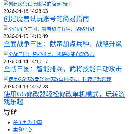
2026-04-16 14:28:03
创建魔兽试玩账号的简易指南
2026-04-15 14:10:49
全面战争三国：献帝加点兵种，战略升级
2026-04-14 14:10:17
全战三国：智能排兵，武将技能自动攻击
2026-04-13 14:32:28
使用GG修改器轻松修改单机模式，玩转游
戏乐趣
导航
关于九游中国
案例中心