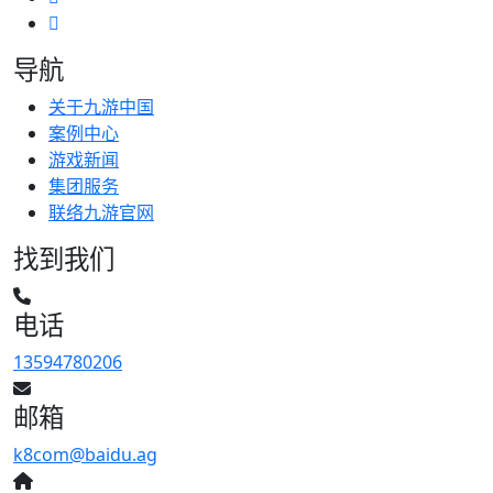
导航
关于九游中国
案例中心
游戏新闻
集团服务
联络九游官网
找到我们
电话
13594780206
邮箱
k8com@baidu.ag