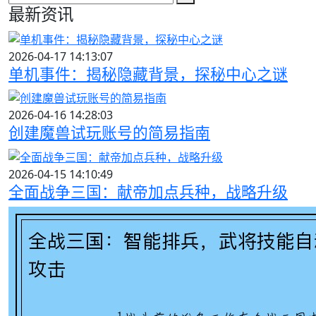
最新资讯
2026-04-17 14:13:07
单机事件：揭秘隐藏背景，探秘中心之谜
2026-04-16 14:28:03
创建魔兽试玩账号的简易指南
2026-04-15 14:10:49
全面战争三国：献帝加点兵种，战略升级