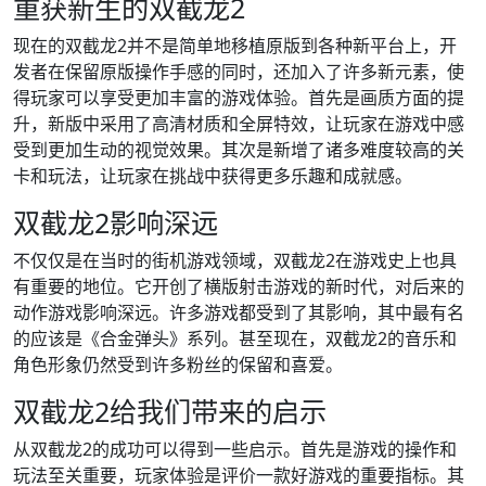
重获新生的双截龙2
现在的双截龙2并不是简单地移植原版到各种新平台上，开
发者在保留原版操作手感的同时，还加入了许多新元素，使
得玩家可以享受更加丰富的游戏体验。首先是画质方面的提
升，新版中采用了高清材质和全屏特效，让玩家在游戏中感
受到更加生动的视觉效果。其次是新增了诸多难度较高的关
卡和玩法，让玩家在挑战中获得更多乐趣和成就感。
双截龙2影响深远
不仅仅是在当时的街机游戏领域，双截龙2在游戏史上也具
有重要的地位。它开创了横版射击游戏的新时代，对后来的
动作游戏影响深远。许多游戏都受到了其影响，其中最有名
的应该是《合金弹头》系列。甚至现在，双截龙2的音乐和
角色形象仍然受到许多粉丝的保留和喜爱。
双截龙2给我们带来的启示
从双截龙2的成功可以得到一些启示。首先是游戏的操作和
玩法至关重要，玩家体验是评价一款好游戏的重要指标。其