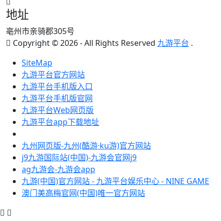
地址
亳州市亲骑郡305号
Copyright © 2026 - All Rights Reserved
九游平台
.
SiteMap
九游平台官方网站
九游平台手机版入口
九游平台手机版官网
九游平台Web网页版
九游平台app下载地址
九州网页版-九州(酷游·ku游)官方网站
j9九游国际站(中国)-九游会官网j9
ag九游会-九游会app
九游(中国)官方网站 - 九游平台娱乐中心 - NINE GAME
澳门美高梅官网(中国)唯一官方网站