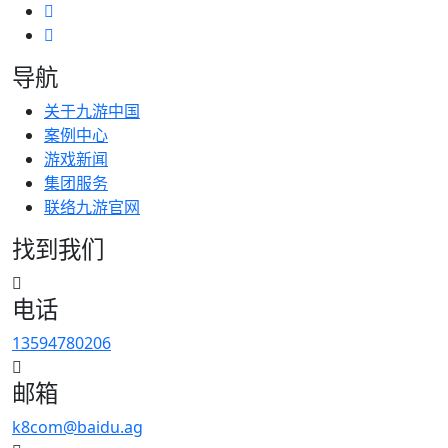
导航
关于九游中国
案例中心
游戏新闻
集团服务
联络九游官网
找到我们
电话
13594780206
邮箱
k8com@baidu.ag